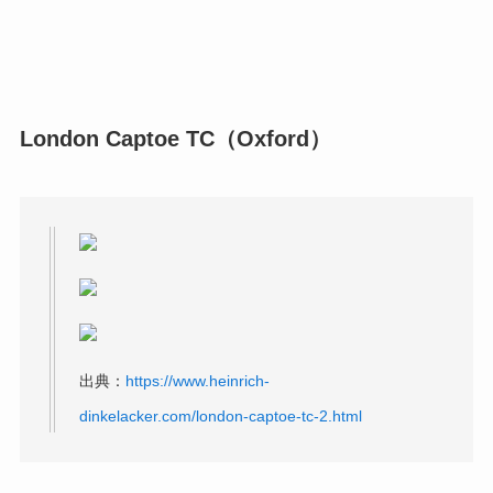
London Captoe TC（Oxford）
出典：
https://www.heinrich-
dinkelacker.com/london-captoe-tc-2.html