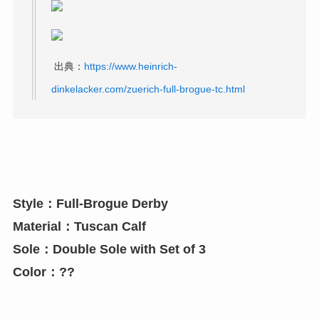
出典：
https://www.heinrich-
dinkelacker.com/zuerich-full-brogue-tc.html
Style：Full-Brogue Derby
Material：Tuscan Calf
Sole：Double Sole with Set of 3
Color：??