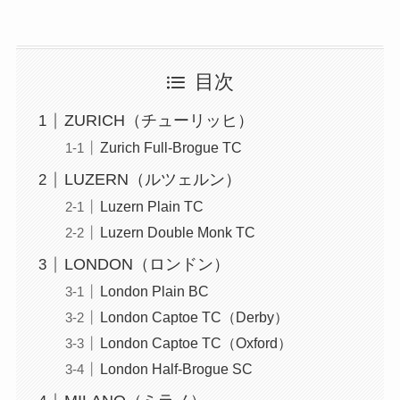
目次
ZURICH（チューリッヒ）
Zurich Full-Brogue TC
LUZERN（ルツェルン）
Luzern Plain TC
Luzern Double Monk TC
LONDON（ロンドン）
London Plain BC
London Captoe TC（Derby）
London Captoe TC（Oxford）
London Half-Brogue SC