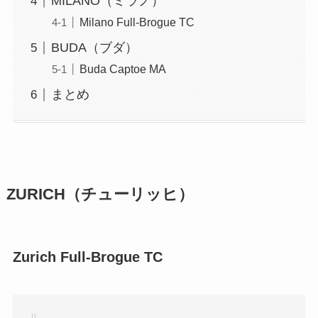
MILANO（ミラノ）
Milano Full-Brogue TC
BUDA（ブダ）
Buda Captoe MA
まとめ
ZURICH（チューリッヒ）
Zurich Full-Brogue TC