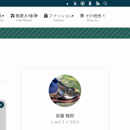
靴
靴磨き/修理
ファッション
その他色々
ent
Care/Repair
Fashion
Blog etc.
er
首藤 靴郎
しゅどう くつろう