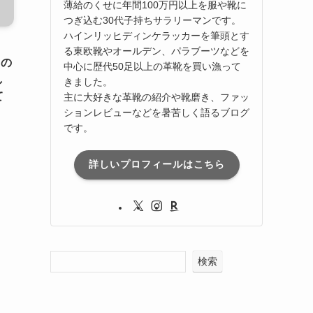
薄給のくせに年間100万円以上を服や靴に
つぎ込む30代子持ちサラリーマンです。
ハインリッヒディンケラッカーを筆頭とす
る東欧靴やオールデン、パラブーツなどを
）の
中心に歴代50足以上の革靴を買い漁って
し
きました。
て
主に大好きな革靴の紹介や靴磨き、ファッ
ションレビューなどを暑苦しく語るブログ
です。
詳しいプロフィールはこちら
検索