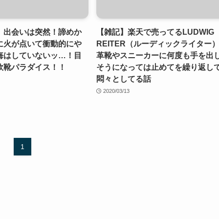
】出会いは突然！諦めか
【雑記】楽天で売ってるLUDWIG
に火が点いて衝動的にや
REITER（ルーディックライター
悔はしていないッ…！目
革靴やスニーカーに何度も手を出
欧靴パラダイス！！
そうになっては止めてを繰り返し
悶々としてる話
2020/03/13
1