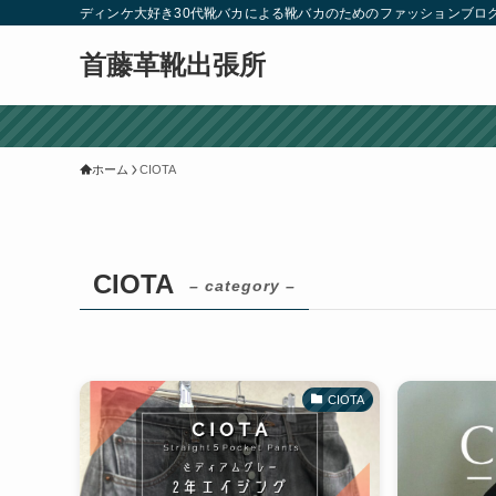
ディンケ大好き30代靴バカによる靴バカのためのファッションブロ
首藤革靴出張所
ホーム
CIOTA
CIOTA
– category –
CIOTA