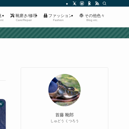
靴
靴磨き/修理
ファッション
その他色々
ent
Care/Repair
Fashion
Blog etc.
A
首藤 靴郎
しゅどう くつろう