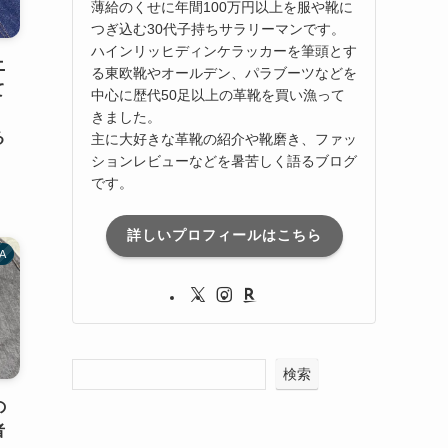
薄給のくせに年間100万円以上を服や靴に
つぎ込む30代子持ちサラリーマンです。
ハインリッヒディンケラッカーを筆頭とす
ニ
る東欧靴やオールデン、パラブーツなどを
て
中心に歴代50足以上の革靴を買い漁って
きました。
る
主に大好きな革靴の紹介や靴磨き、ファッ
ションレビューなどを暑苦しく語るブログ
です。
詳しいプロフィールはこちら
A
検索
の
者