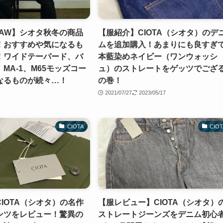
 21AW】シオタ秋冬の商品
【服紹介】CIOTA（シオタ）のデ
！おすすめや気になるも
ムを追加購入！あまりにも良すぎ
！ワイドテーパード、バ
本藍染めネイビー（ワンウォッシ
MA-1、M65モッズコー
ュ）のストレートをゲッツでござ
なるものが続々…！
の巻！
2021/07/27
2023/05/17
CIOTA
CIOT
IOTA（シオタ）の名作
【服レビュー】CIOTA（シオタ）
ンツをレビュー！驚異の
ストレートジーンズをデニム初心