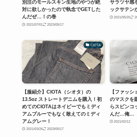
別注のモールスキン生地のやつが絶
サラツヤ感
対に欲しかったので執念でGETした
ックサテン
んだぜ…！の巻
2021/05/20
2
2021/07/01
2023/05/17
CIOTA
【服紹介】CIOTA（シオタ）の
【ファッショ
13.5oz ストレートデニムを購入！初
のマスクを
めてのCIOTAはネイビーでもミディ
らスビンコ
アムブルーでもなく敢えてのミディ
んだ…俺…
アムグレー！
2021/02/12
2021/03/26
2023/05/17