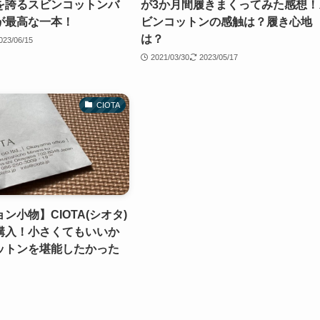
を誇るスビンコットンバ
が3か月間履きまくってみた感想！
が最高な一本！
ビンコットンの感触は？履き心地
は？
023/06/15
2021/03/30
2023/05/17
CIOTA
ン小物】CIOTA(シオタ)
購入！小さくてもいいか
ットンを堪能したかった