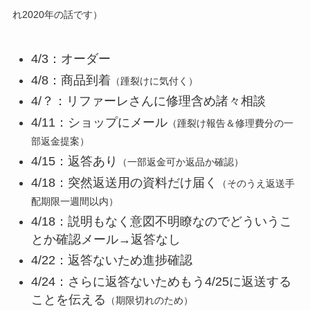
れ2020年の話です）
4/3：オーダー
4/8：商品到着
（踵裂けに気付く）
4/？：リファーレさんに修理含め諸々相談
4/11：ショップにメール
（踵裂け報告＆修理費分の一
部返金提案）
4/15：返答あり
（一部返金可か返品か確認）
4/18：突然返送用の資料だけ届く
（そのうえ返送手
配期限一週間以内）
4/18：説明もなく意図不明瞭なのでどういうこ
とか確認メール→返答なし
4/22：返答ないため進捗確認
4/24：さらに返答ないためもう4/25に返送する
ことを伝える
（期限切れのため）