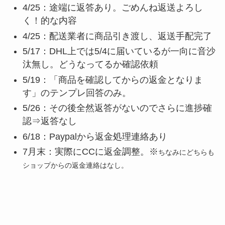
4/25：途端に返答あり。ごめんね返送よろし
く！的な内容
4/25：配送業者に商品引き渡し、返送手配完了
5/17：DHL上では5/4に届いているが一向に音沙
汰無し。どうなってるか確認依頼
5/19：「商品を確認してからの返金となりま
す」のテンプレ回答のみ。
5/26：その後全然返答がないのでさらに進捗確
認⇒返答なし
6/18：Paypalから返金処理連絡あり
7月末：実際にCCに返金調整。※
ちなみにどちらも
ショップからの返金連絡はなし。