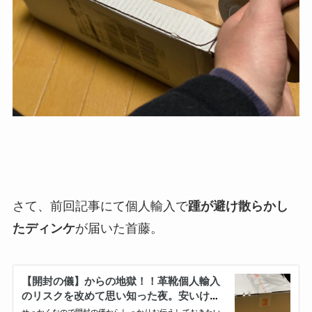
さて、前回記事にて個人輸入で
踵が避け散らかし
たディンケ
が届いた首藤。