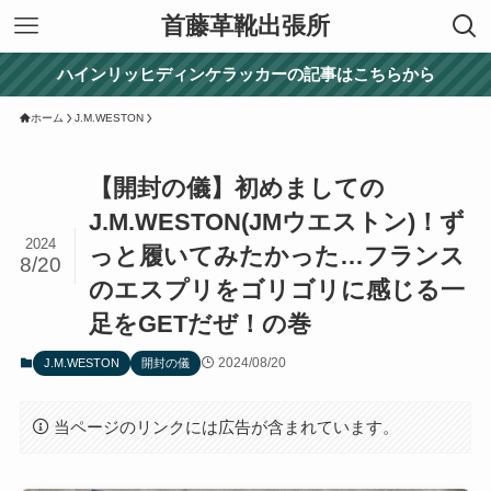
首藤革靴出張所
ハインリッヒディンケラッカーの記事はこちらから
ホーム
J.M.WESTON
【開封の儀】初めましての
J.M.WESTON(JMウエストン)！ず
2024
っと履いてみたかった…フランス
8/20
のエスプリをゴリゴリに感じる一
足をGETだぜ！の巻
2024/08/20
J.M.WESTON
開封の儀
当ページのリンクには広告が含まれています。