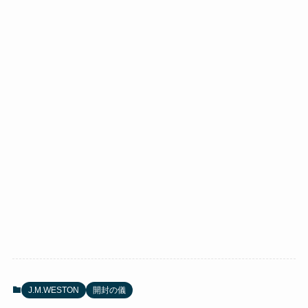
J.M.WESTON
開封の儀