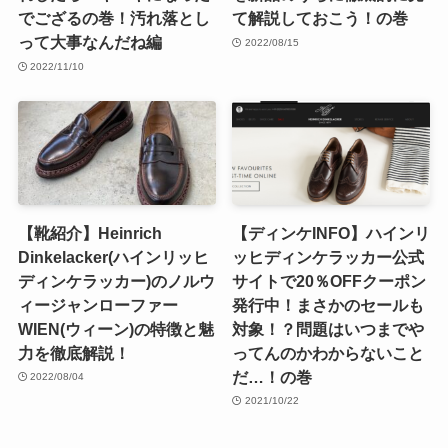
でござるの巻！汚れ落とし
て解説しておこう！の巻
って大事なんだね編
2022/08/15
2022/11/10
【靴紹介】Heinrich
【ディンケINFO】ハインリ
Dinkelacker(ハインリッヒ
ッヒディンケラッカー公式
ディンケラッカー)のノルウ
サイトで20％OFFクーポン
ィージャンローファー
発行中！まさかのセールも
WIEN(ウィーン)の特徴と魅
対象！？問題はいつまでや
力を徹底解説！
ってんのかわからないこと
だ…！の巻
2022/08/04
2021/10/22