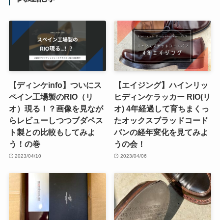
【ディンケinfo】ついにス
【エイジング】ハインリッ
ペイン工場製のRIO（リ
ヒディンケラッカー RIO(リ
オ）現る！？画像を見なが
オ) 4年経過して育ちまくっ
らレビューしつつブダペス
たオックスブラッドコード
ト製との比較もしてみよ
バンの経年変化を見てみよ
う！の巻
うの会！
2023/04/10
2023/04/06