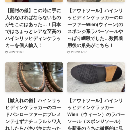
【開封の儀】この時に手に
【アウトソール】ハインリ
入れなければならないもの
ッヒディンケラッカーのロ
がそこにはあった…！日本
ーファーWien(ウィーン)の
ではちょっとレアな至高の
スポンジ系ラバーソールや
ハインリッヒディンケラッ
っぱり瞬殺でした…数回着
カーを個人輸入！
用後の爪先がこちら！
2022/11/20
2022/11/17
【皺入れの儀】ハインリッ
【アウトソール】ハインリ
ヒディンケラッカーのコー
ッヒディンケラッカー
ドバンローファーにプレメ
Wien（ウィーン）のラバー
ンテせずナチュラルシワ入
ソール（スポンジソール）
れしたらバキバキになった
を新品のうちに徹底的に見