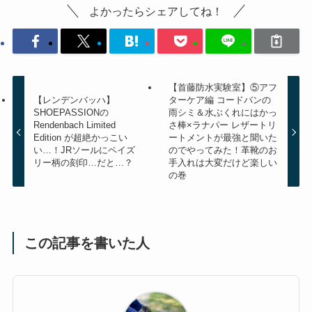
よかったらシェアしてね！
【首藤防水実験室】⑤アフ
【レンデンバッハ】
ターケア編 コードバンの
SHOEPASSIONの
雨シミ＆水ぶくれにはかっ
Rendenbach Limited
さ棒×ラナパー レザートリ
Edition が超絶かっこい
ートメントが最強と聞いた
い…！JRソールにペイズ
のでやってみた！革靴のお
リー柄の刻印…だと…？
手入れは大変だけど楽しい
の巻
この記事を書いた人