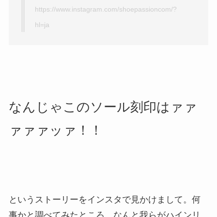
https://www.instagram.com/shoepassioncom/?
hl=ja
なんじゃこのソール刻印はァァ
ァァァッァ！！
というストーリーをインスタで見かけまして。何
事かと調べてみたところ、なんと我らがハインリ