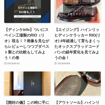
【ディンケinfo】ついにス
【エイジング】ハインリッ
ペイン工場製のRIO（リ
ヒディンケラッカー RIO(リ
オ）現る！？画像を見なが
オ) 4年経過して育ちまくっ
らレビューしつつブダペス
たオックスブラッドコード
ト製との比較もしてみよ
バンの経年変化を見てみよ
う！の巻
うの会！
2023/04/10
2023/04/06
【開封の儀】この時に手に
【アウトソール】ハインリ