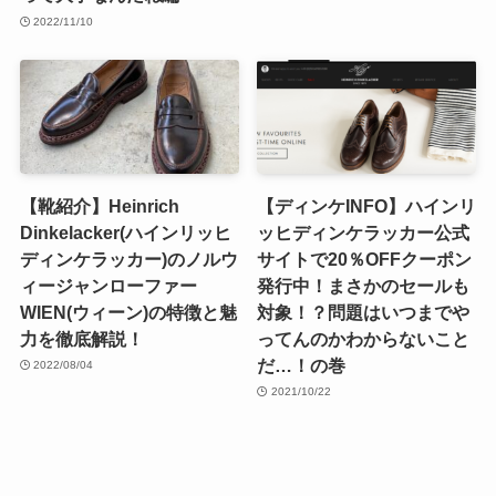
2022/11/10
【靴紹介】Heinrich
【ディンケINFO】ハインリ
Dinkelacker(ハインリッヒ
ッヒディンケラッカー公式
ディンケラッカー)のノルウ
サイトで20％OFFクーポン
ィージャンローファー
発行中！まさかのセールも
WIEN(ウィーン)の特徴と魅
対象！？問題はいつまでや
力を徹底解説！
ってんのかわからないこと
だ…！の巻
2022/08/04
2021/10/22