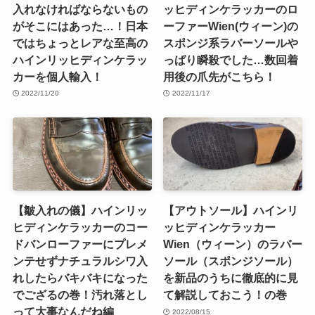
入れなければならないもの
ッヒディンケラッカーのロ
がそこにはあった…！日本
ーファーWien(ウィーン)の
ではちょっとレアな至高の
スポンジ系ラバーソールや
ハインリッヒディンケラッ
っぱり瞬殺でした…数回着
カーを個人輸入！
用後の爪先がこちら！
2022/11/20
2022/11/17
【皺入れの儀】ハインリッ
【アウトソール】ハインリ
ヒディンケラッカーのコー
ッヒディンケラッカー
ドバンローファーにプレメ
Wien（ウィーン）のラバー
ンテせずナチュラルシワ入
ソール（スポンジソール）
れしたらバキバキになった
を新品のうちに徹底的に見
でござるの巻！汚れ落とし
て解説しておこう！の巻
って大事なんだね編
2022/08/15