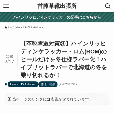
首藤革靴出張所
ハインリッヒディンケラッカーの記事はこちらから
ホーム
Heinrich Dinkelacker
【革靴雪道対策③】ハインリッヒ
ディンケラッカー・ロム(ROM)の
2020
ヒールだけを冬仕様ラバー化！ハ
2/17
イブリットラバーで北海道の冬を
乗り切れるか！
2020/02/17
Heinrich Dinkelacker
修理・補修
当ページのリンクには広告が含まれています。