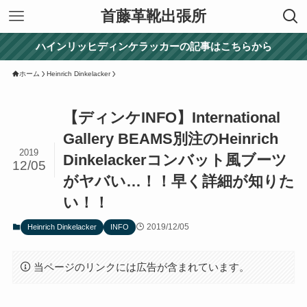
首藤革靴出張所
ハインリッヒディンケラッカーの記事はこちらから
ホーム
Heinrich Dinkelacker
【ディンケINFO】International
Gallery BEAMS別注のHeinrich
2019
Dinkelackerコンバット風ブーツ
12/05
がヤバい…！！早く詳細が知りた
い！！
2019/12/05
Heinrich Dinkelacker
INFO
当ページのリンクには広告が含まれています。