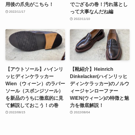
用後の爪先がこちら！
でござるの巻！汚れ落とし
って大事なんだね編
2022/11/17
2022/11/10
【アウトソール】ハインリ
【靴紹介】Heinrich
ッヒディンケラッカー
Dinkelacker(ハインリッヒ
Wien（ウィーン）のラバー
ディンケラッカー)のノルウ
ソール（スポンジソール）
ィージャンローファー
を新品のうちに徹底的に見
WIEN(ウィーン)の特徴と魅
て解説しておこう！の巻
力を徹底解説！
2022/08/15
2022/08/04