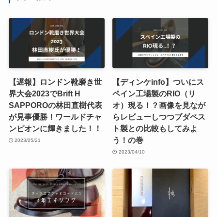
【遅報】ロンドン靴磨き世
【ディンケinfo】ついにス
界大会2023でBrift H
ペイン工場製のRIO（リ
SAPPOROの林田直樹代表
オ）現る！？画像を見なが
が見事優勝！ワールドチャ
らレビューしつつブダペス
ンピオンに輝きました！！
ト製との比較もしてみよ
う！の巻
2023/05/21
2023/04/10