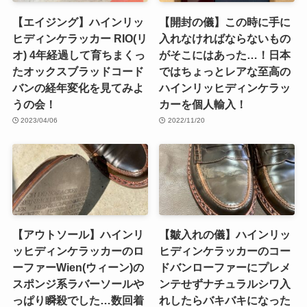
【エイジング】ハインリッ
【開封の儀】この時に手に
ヒディンケラッカー RIO(リ
入れなければならないもの
オ) 4年経過して育ちまくっ
がそこにはあった…！日本
たオックスブラッドコード
ではちょっとレアな至高の
バンの経年変化を見てみよ
ハインリッヒディンケラッ
うの会！
カーを個人輸入！
2023/04/06
2022/11/20
【アウトソール】ハインリ
【皺入れの儀】ハインリッ
ッヒディンケラッカーのロ
ヒディンケラッカーのコー
ーファーWien(ウィーン)の
ドバンローファーにプレメ
スポンジ系ラバーソールや
ンテせずナチュラルシワ入
っぱり瞬殺でした…数回着
れしたらバキバキになった