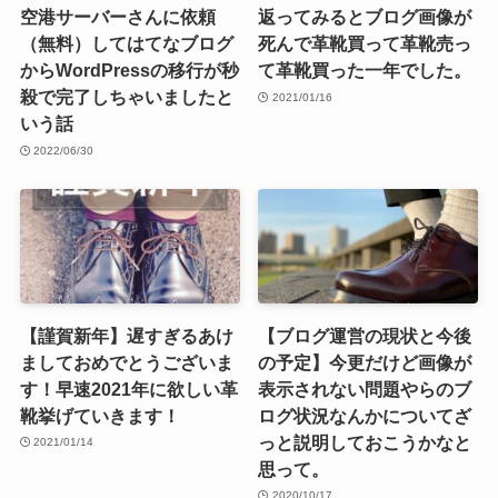
空港サーバーさんに依頼
返ってみるとブログ画像が
（無料）してはてなブログ
死んで革靴買って革靴売っ
からWordPressの移行が秒
て革靴買った一年でした。
殺で完了しちゃいましたと
2021/01/16
いう話
2022/06/30
【謹賀新年】遅すぎるあけ
【ブログ運営の現状と今後
ましておめでとうございま
の予定】今更だけど画像が
す！早速2021年に欲しい革
表示されない問題やらのブ
靴挙げていきます！
ログ状況なんかについてざ
っと説明しておこうかなと
2021/01/14
思って。
2020/10/17