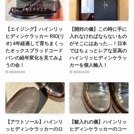
【エイジング】ハインリッ
【開封の儀】この時に手に
ヒディンケラッカー RIO(リ
入れなければならないもの
オ) 4年経過して育ちまくっ
がそこにはあった…！日本
たオックスブラッドコード
ではちょっとレアな至高の
バンの経年変化を見てみよ
ハインリッヒディンケラッ
うの会！
カーを個人輸入！
2023/04/06
2022/11/20
【アウトソール】ハインリ
【皺入れの儀】ハインリッ
ッヒディンケラッカーのロ
ヒディンケラッカーのコー