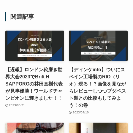
関連記事
【遅報】ロンドン靴磨き世
【ディンケinfo】ついにス
界大会2023でBrift H
ペイン工場製のRIO（リ
SAPPOROの林田直樹代表
オ）現る！？画像を見なが
が見事優勝！ワールドチャ
らレビューしつつブダペス
ンピオンに輝きました！！
ト製との比較もしてみよ
う！の巻
2023/05/21
2023/04/10