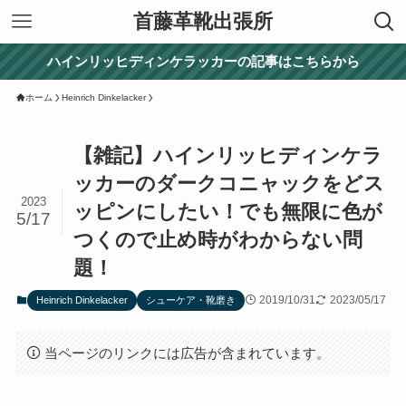
首藤革靴出張所
ハインリッヒディンケラッカーの記事はこちらから
ホーム
Heinrich Dinkelacker
【雑記】ハインリッヒディンケラ
ッカーのダークコニャックをどス
2023
ッピンにしたい！でも無限に色が
5/17
つくので止め時がわからない問
題！
2019/10/31
2023/05/17
Heinrich Dinkelacker
シューケア・靴磨き
当ページのリンクには広告が含まれています。