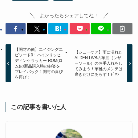
よかったらシェアしてね！
【開封の儀】エイジングエ
【シューケア】雨に濡れた
ピソード0！ハインリッヒ
ALDEN LWBの革底（レザ
ディンケラッカー ROM(ロ
ーソール）のお手入れをし
ム)の新品購入時の御姿を
てみよう！革靴のメンテは
プレイバック！開封の喜び
磨きだけにあらず！ﾄﾞﾔｧ
を再び！
この記事を書いた人