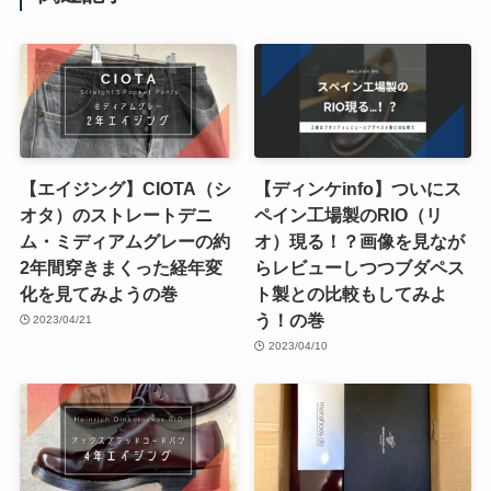
【エイジング】CIOTA（シ
【ディンケinfo】ついにス
オタ）のストレートデニ
ペイン工場製のRIO（リ
ム・ミディアムグレーの約
オ）現る！？画像を見なが
2年間穿きまくった経年変
らレビューしつつブダペス
化を見てみようの巻
ト製との比較もしてみよ
う！の巻
2023/04/21
2023/04/10