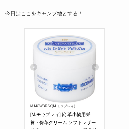
今日はここをキャンプ地とする！
M.MOWBRAY(M.モゥブレィ)
[M.モゥブレィ] 靴 革小物用栄
養・保革クリーム ソフトレザー