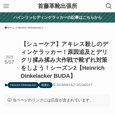
首藤革靴出張所
ハインリッヒディンケラッカーの記事はこちらから
ホーム
Heinrich Dinkelacker
【シューケア】アキレス殺しのデ
ィンケラッカー！原因追及とデリ
2023
クリ揉み揉み大作戦で靴ずれ対策
5/17
をしよう！シーズン2【Heinrich
Dinkelacker BUDA】
2019/09/19
2023/05/17
Heinrich Dinkelacker
靴擦れ
当ページのリンクには広告が含まれています。