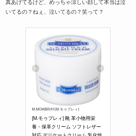
真あげてるけど、めっちゃ涼しい顔して本当は泣
いてるの？ねぇ、泣いてるの？笑って？
M.MOWBRAY(M.モゥブレィ)
[M.モゥブレィ] 靴 革小物用栄
養・保革クリーム ソフトレザー
対応 デリケートクリーム 乳化性 