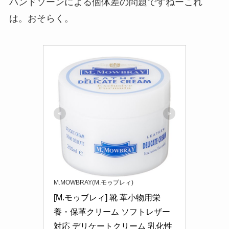
ハンドソーンによる個体差の問題ですねーこれ
は。おそらく。
M.MOWBRAY(M.モゥブレィ)
[M.モゥブレィ] 靴 革小物用栄
養・保革クリーム ソフトレザー
対応 デリケートクリーム 乳化性 