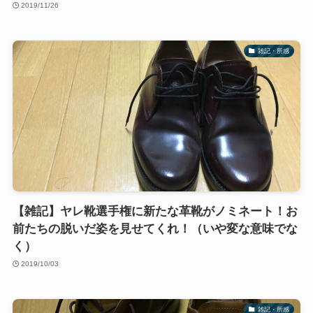
2019/11/26
雑記・所感
【雑記】ヤレ靴選手権に新たな革靴がノミネート！お
前たちの脱いだ姿を見せてくれ！（いや変な意味でな
く）
2019/10/03
雑記・所感