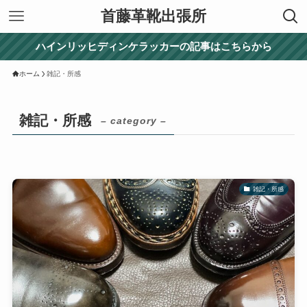
首藤革靴出張所
ハインリッヒディンケラッカーの記事はこちらから
ホーム
雑記・所感
雑記・所感
– category –
雑記・所感