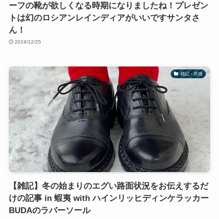
ーフの靴が欲しくなる時期になりましたね！プレゼン
トは幻のロシアンレインディアがいいですサンタさ
ん！
2019/12/25
雑記・所感
【雑記】冬の始まりのエグい路面状況をお伝えするだ
けの記事 in 蝦夷 with ハインリッヒディンケラッカー
BUDAのラバーソール