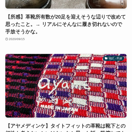
【所感】革靴所有数が20足を迎えそうな辺りで改めて
思ったこと。→ リアルにそんなに履き切れないので
手放そうかな。
2020/09/15
雑記・所感
【アヤメディンケ】タイトフィットの革靴は靴下との