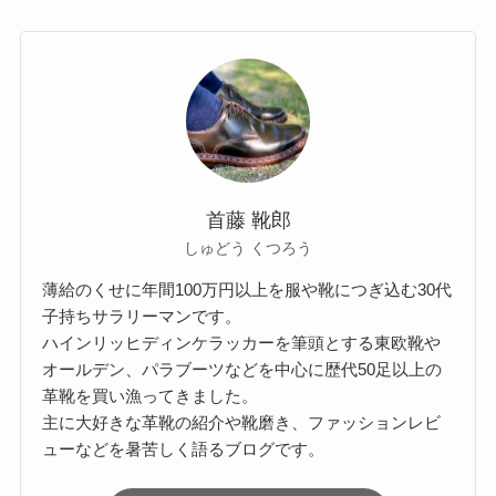
首藤 靴郎
しゅどう くつろう
薄給のくせに年間100万円以上を服や靴につぎ込む30代
子持ちサラリーマンです。
ハインリッヒディンケラッカーを筆頭とする東欧靴や
オールデン、パラブーツなどを中心に歴代50足以上の
革靴を買い漁ってきました。
主に大好きな革靴の紹介や靴磨き、ファッションレビ
ューなどを暑苦しく語るブログです。