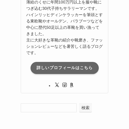
薄給のくせに年間100万円以上を服や靴に
つぎ込む30代子持ちサラリーマンです。
ハインリッヒディンケラッカーを筆頭とす
る東欧靴やオールデン、パラブーツなどを
中心に歴代50足以上の革靴を買い漁って
きました。
主に大好きな革靴の紹介や靴磨き、ファッ
ションレビューなどを暑苦しく語るブログ
です。
詳しいプロフィールはこちら
検索