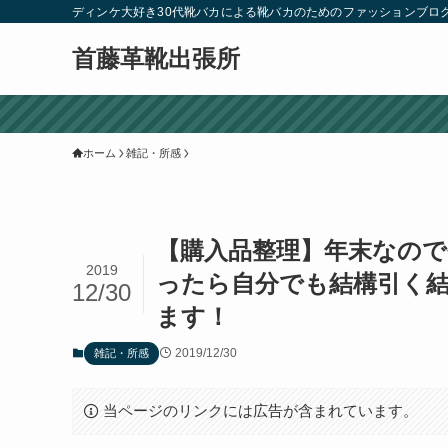
ディンケ大好き30代靴バカによる靴バカのためのファッションブロ
首藤革靴出張所
ホーム
雑記・所感
【購入品整理】年末なの
2019
ったら自分でも結構引く
12/30
ます！
2019/12/30
雑記・所感
当ページのリンクには広告が含まれています。