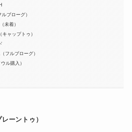
H
RIO（フルブローグ）
O C+（未着）
BUDA（キャップトゥ）
ド
 BUDA（フルブローグ）
ーソウル購入）
IO（プレーントゥ）