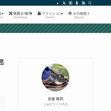
靴
靴磨き/修理
ファッション
その他色々
ent
Care/Repair
Fashion
Blog etc.
思
い
首藤 靴郎
しゅどう くつろう