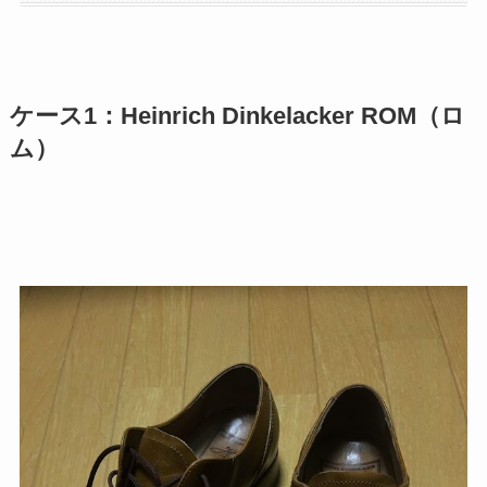
ケース1：Heinrich Dinkelacker ROM（ロ
ム）