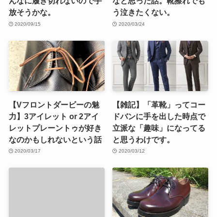
んなに履き切れないので手
なと思った話。靴擦れでも
放そうかな。
う泣きたくない。
2020/09/15
2020/03/24
【Vフロントダービーの魅
【雑記】「革靴」ってコー
力】3アイレット or 2アイ
ドバンに手を出した時点で
レットプレーントゥが好き
立派な「趣味」になってる
なのかもしれないという話
と思うわけです。
2020/03/17
2020/03/12