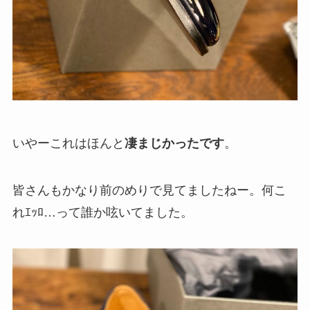
いやーこれはほんと
凄まじかったです
。
皆さんもかなり前のめりで見てましたねー。何こ
れｴｯﾛ…って誰か呟いてました。