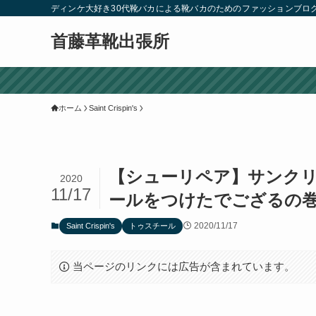
ディンケ大好き30代靴バカによる靴バカのためのファッションブロ
首藤革靴出張所
ホーム
Saint Crispin's
【シューリペア】サンク
2020
11/17
ールをつけたでござるの
2020/11/17
Saint Crispin's
トゥスチール
当ページのリンクには広告が含まれています。