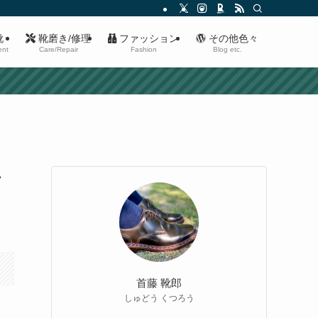
靴
靴磨き/修理
ファッション
その他色々
ent
Care/Repair
Fashion
Blog etc.
チ
首藤 靴郎
しゅどう くつろう