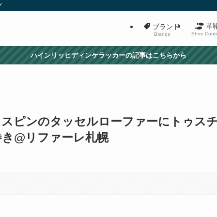
グ
革
ブランド
Shoe Cont
Brands
ハインリッヒディンケラッカーの記事はこちらから
リスピンのタッセルローファーにトゥス
巻き@リファーレ札幌