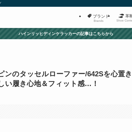
グ
革
ブランド
Shoe Cont
Brands
ハインリッヒディンケラッカーの記事はこちらから
ンのタッセルローファー/642Sを心置
しい履き心地＆フィット感…！