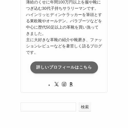
薄給のくせに年間100万円以上を服や靴に
つぎ込む30代子持ちサラリーマンです。
ハインリッヒディンケラッカーを筆頭とす
る東欧靴やオールデン、パラブーツなどを
中心に歴代50足以上の革靴を買い漁って
きました。
主に大好きな革靴の紹介や靴磨き、ファッ
ションレビューなどを暑苦しく語るブログ
です。
詳しいプロフィールはこちら
検索