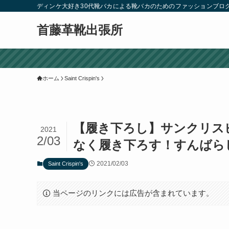
ディンケ大好き30代靴バカによる靴バカのためのファッションブロ
首藤革靴出張所
ホーム
Saint Crispin's
【履き下ろし】サンクリスピ
2021
2/03
なく履き下ろす！すんばら
2021/02/03
Saint Crispin's
当ページのリンクには広告が含まれています。