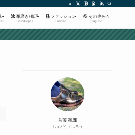
靴
靴磨き/修理
ファッション
その他色々
ent
Care/Repair
Fashion
Blog etc.
き
首藤 靴郎
しゅどう くつろう