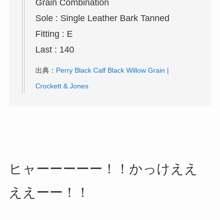
Grain Combination
Sole : Single Leather Bark Tanned
Fitting : E
Last : 140
出典：
Perry Black Calf Black Willow Grain |
Crockett & Jones
ヒャーーーーー！！かっけええ
ええーー！！