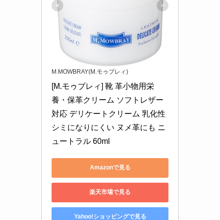
M.MOWBRAY(M.モゥブレィ)
[M.モゥブレィ] 靴 革小物用栄
養・保革クリーム ソフトレザー
対応 デリケートクリーム 乳化性 
シミになりにくい ヌメ革にも ニ
ュートラル 60ml
Amazonで見る
楽天市場で見る
Yahoo!ショッピングで見る