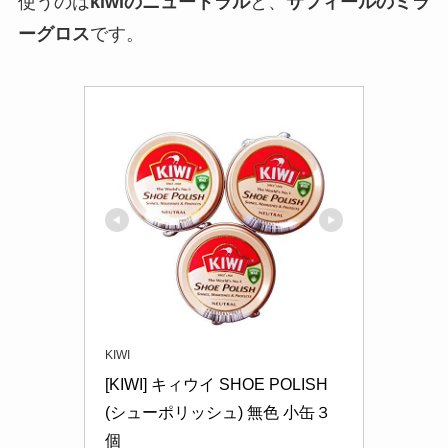
使うのは
kiwiのニュートラル
と、
サフィールのミラ
ーグロス
です。
KIWI
[KIWI] キィウイ SHOE POLISH
(シューポリッシュ) 無色 小缶３
個