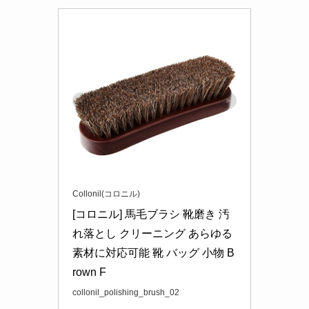
Collonil(コロニル)
[コロニル] 馬毛ブラシ 靴磨き 汚
れ落とし クリーニング あらゆる
素材に対応可能 靴 バッグ 小物 B
rown F
collonil_polishing_brush_02