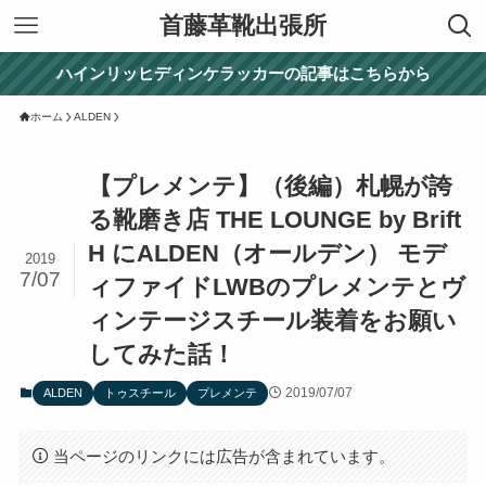
首藤革靴出張所
ハインリッヒディンケラッカーの記事はこちらから
ホーム
ALDEN
【プレメンテ】（後編）札幌が誇
る靴磨き店 THE LOUNGE by Brift
H にALDEN（オールデン） モデ
2019
7/07
ィファイドLWBのプレメンテとヴ
ィンテージスチール装着をお願い
してみた話！
2019/07/07
ALDEN
トゥスチール
プレメンテ
当ページのリンクには広告が含まれています。