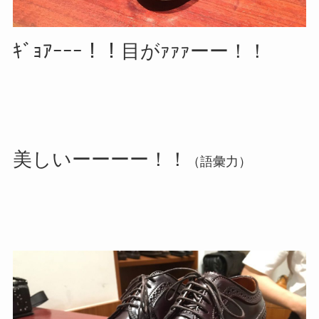
ｷﾞｮｱｰｰｰ！！目がｧｧｧーー！！
美しいーーーー！！
（語彙力）