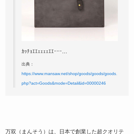
ｶｯﾁｮｴｴｪｪｪｪｴｴｰｰｰ…
出典：
https://www.mansaw.net/shop/goods/goods/goods.
php?act=Goods&mode=Detail&id=00000246
万双（まんそう）は、日本で創業した超クオリテ