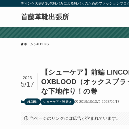
ディンケ大好き30代靴バカによる靴バカのためのファッションブロ
首藤革靴出張所
ホーム
ALDEN
【シューケア】前編 LINC
2023
OXBLOOD（オックスブラ
5/17
な下地作り！の巻
2019/10/13
2023/05/17
ALDEN
シューケア・靴磨き
当ページのリンクには広告が含まれています。