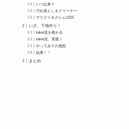
いつ以来？
汚れ落とし＆クリーナー
デリクリ＆クレム1925
いざ、下地作り！
takei流を教わる
takei流、実践！
やってみての感想
結果！！
まとめ