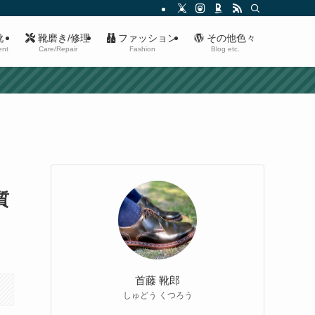
靴
靴磨き/修理
ファッション
その他色々
ent
Care/Repair
Fashion
Blog etc.
質
首藤 靴郎
しゅどう くつろう