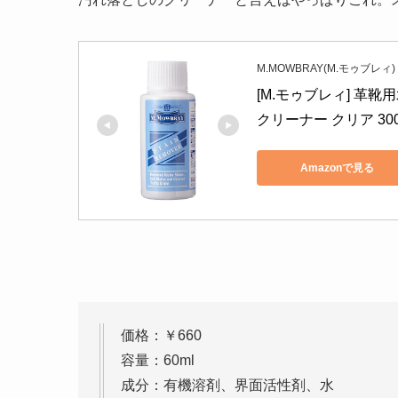
M.MOWBRAY(M.モゥブレィ)
[M.モゥブレィ] 革
クリーナー クリア 300
Amazonで見る
価格：￥660
容量：60ml
成分：有機溶剤、界面活性剤、水