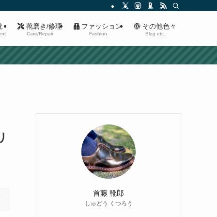
靴
靴磨き/修理
ファッション
その他色々
ent
Care/Repair
Fashion
Blog etc.
ふ
リ
首藤 靴郎
しゅどう くつろう