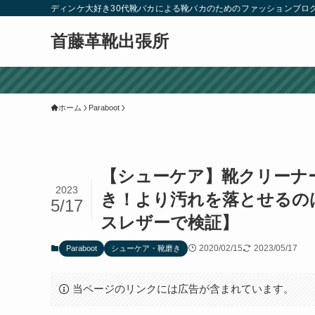
ディンケ大好き30代靴バカによる靴バカのためのファッションブロ
首藤革靴出張所
ホーム
Paraboot
【シューケア】靴クリーナー
2023
き！より汚れを落とせるの
5/17
スレザーで検証】
2020/02/15
2023/05/17
Paraboot
シューケア・靴磨き
当ページのリンクには広告が含まれています。