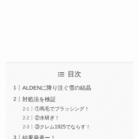
目次
ALDENに降り注ぐ雪の結晶
対処法を検証
①馬毛でブラッシング！
②水研ぎ！
③クレム1925でならす！
結果発表ー！