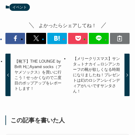
イベント
よかったらシェアしてね！
【メリークリスマス】サン
【靴下】THE LOUNGE by
タ→トナカイ→ロシアンカ
Brift HにAyamé socks（ア
ーフの靴が欲しくなる時期
ヤメソックス）を買いに行
になりましたね！プレゼン
こう！せっかくなので二度
トは幻のロシアンレインデ
目のポップアップをレポー
ィアがいいですサンタさ
トします！
ん！
この記事を書いた人