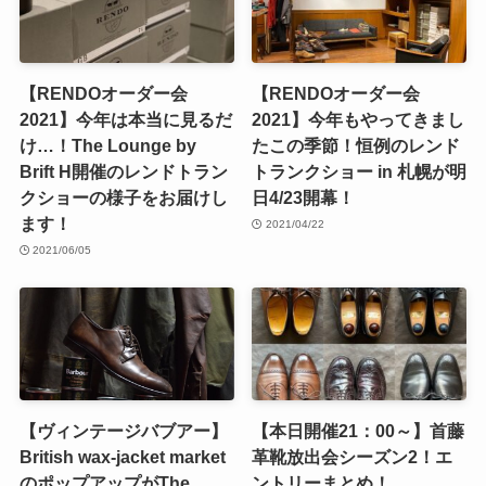
【RENDOオーダー会
【RENDOオーダー会
2021】今年は本当に見るだ
2021】今年もやってきまし
け…！The Lounge by
たこの季節！恒例のレンド
Brift H開催のレンドトラン
トランクショー in 札幌が明
クショーの様子をお届けし
日4/23開幕！
ます！
2021/04/22
2021/06/05
【ヴィンテージバブアー】
【本日開催21：00～】首藤
British wax-jacket market
革靴放出会シーズン2！エ
のポップアップがThe
ントリーまとめ！