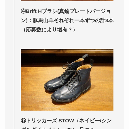
④Brift Hブラシ(真鍮プレートバージョ
ン)：豚馬山羊それぞれ一本ずつの計3本
（応募数により増有？）
⑤トリッカーズ STOW（ネイビー/シン