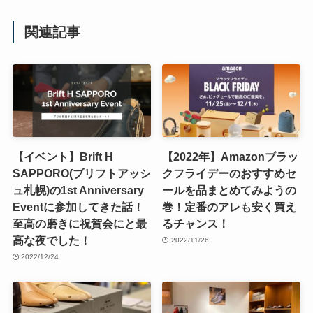
関連記事
【イベント】Brift H
【2022年】Amazonブラッ
SAPPORO(ブリフトアッシ
クフライデーのおすすめセ
ュ札幌)の1st Anniversary
ールを品まとめてみようの
Eventに参加してきた話！
巻！定番のアレも安く買え
至高の磨きに祝賀会にと最
るチャンス！
高な夜でした！
2022/11/26
2022/12/24