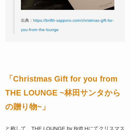
出典：
https://brifth-sapporo.com/christmas-gift-for-
you-from-the-lounge
「Christmas Gift for you from
THE LOUNGE ~林田サンタから
の贈り物~」
と称して、THE LOUNGE by Brift Hにてクリスマス