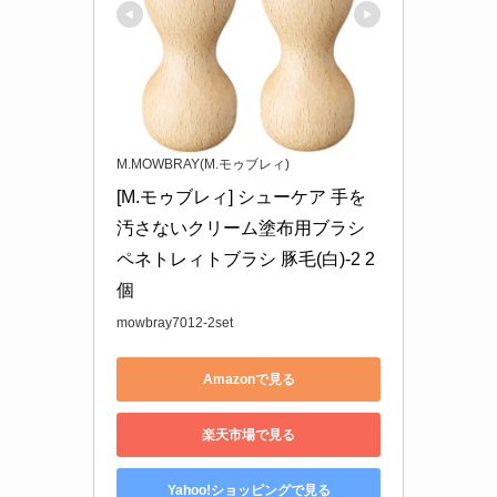
M.MOWBRAY(M.モゥブレィ)
[M.モゥブレィ] シューケア 手を
汚さないクリーム塗布用ブラシ 
ペネトレィトブラシ 豚毛(白)-2 2
個
mowbray7012-2set
Amazonで見る
楽天市場で見る
Yahoo!ショッピングで見る