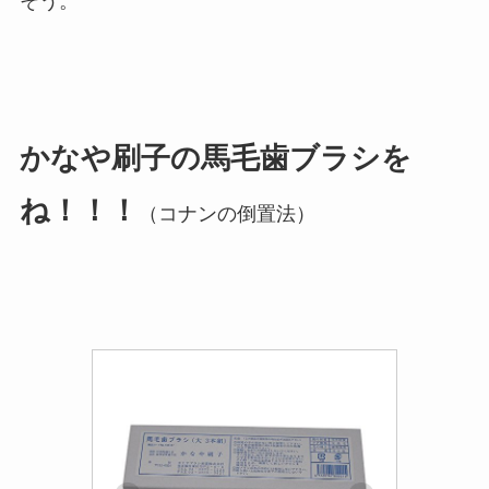
そう。
かなや刷子の馬毛歯ブラシを
ね！！！
（コナンの倒置法）