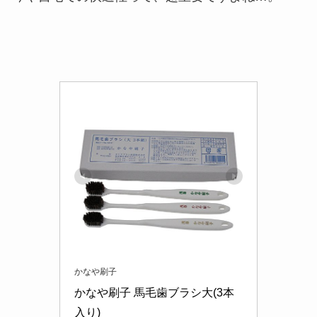
かなや刷子
かなや刷子 馬毛歯ブラシ大(3本
入り)